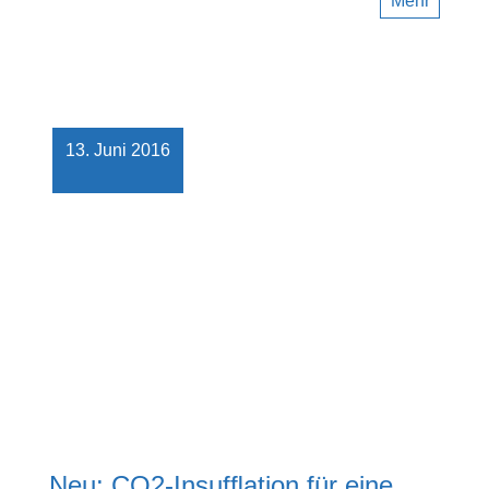
Mehr
13. Juni 2016
Neu: CO2-Insufﬂation für eine