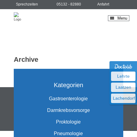
Sprechzeiten
05132 - 82880
Anfahrt
Menu
Archive
Lehrte
Kategorien
Laatzen
Lachendorf
Gastroenterologie
Darmkrebsvorsorge
Proktologie
Pneumologie