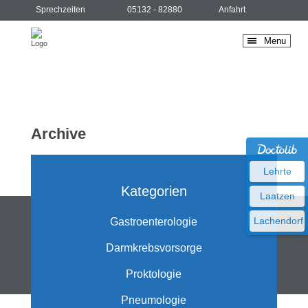
Sprechzeiten
05132 - 82880
Anfahrt
Menu
Archive
Lehrte
Kategorien
Laatzen
Lachendorf
Gastroenterologie
Darmkrebsvorsorge
Proktologie
Pneumologie