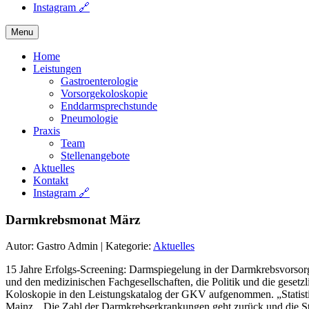
Instagram 🔗
Menu
Home
Leistungen
Gastroenterologie
Vorsorgekoloskopie
Enddarmsprechstunde
Pneumologie
Praxis
Team
Stellenangebote
Aktuelles
Kontakt
Instagram 🔗
Darmkrebsmonat März
Autor: Gastro Admin
|
Kategorie:
Aktuelles
15 Jahre Erfolgs-Screening: Darmspiegelung in der Darmkrebsvorsorg
und den medizinischen Fachgesellschaften, die Politik und die geset
Koloskopie in den Leistungskatalog der GKV aufgenommen. „Statisti
Mainz. „Die Zahl der Darmkrebserkrankungen geht zurück und die Ste