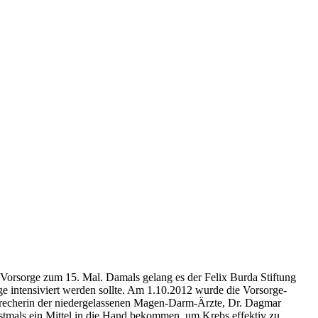
Vorsorge zum 15. Mal. Damals gelang es der Felix Burda Stiftung
e intensiviert werden sollte. Am 1.10.2012 wurde die Vorsorge-
precherin der niedergelassenen Magen-Darm-Ärzte, Dr. Dagmar
stmals ein Mittel in die Hand bekommen, um Krebs effektiv zu