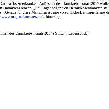
 an Darmkrebs zu erkranken. Anlässlich des Darmkrebsmonats 2017 wol
en Darmkrebs lenken. „Bei Angehörigen von Darmkrebserkrankten steigt 
nz. „Gerade für diese Menschen ist eine vorsorgliche Darmspiegelung
r
www.magen-darm-aerzte.de
hinterlegt.
men des Darmkrebsmonats 2017 ( Stiftung Lebensblick) :