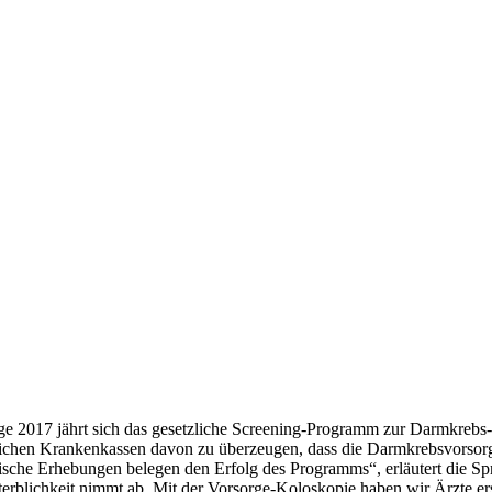
e 2017 jährt sich das gesetzliche Screening-Programm zur Darmkrebs-
zlichen Krankenkassen davon zu überzeugen, dass die Darmkrebsvorsorg
sche Erhebungen belegen den Erfolg des Programms“, erläutert die S
rblichkeit nimmt ab. Mit der Vorsorge-Koloskopie haben wir Ärzte er