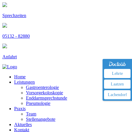
Sprechzeiten
05132 - 82880
Anfahrt
Lehrte
Home
Leistungen
Laatzen
Gastroenterologie
Vorsorgekoloskopie
Lachendorf
Enddarmsprechstunde
Pneumologie
Praxis
Team
Stellenangebote
Aktuelles
Kontakt